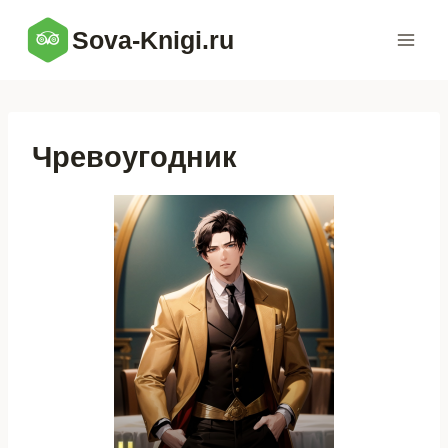
Перейти
Sova-Knigi.ru
к
содержимому
Чревоугодник