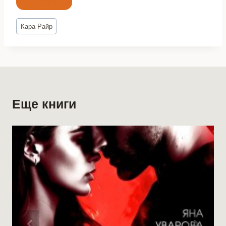
Литнет
Метки
Кара Райр
записи:
Еще книги