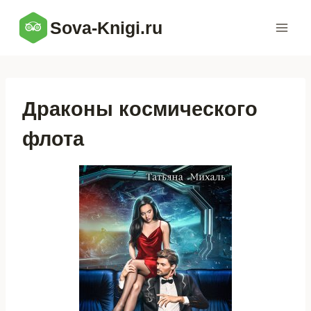
Перейти
Sova-Knigi.ru
к
содержимому
Драконы космического
флота