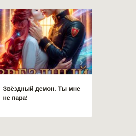
Звёздный демон. Ты мне
Звёздн
не пара!