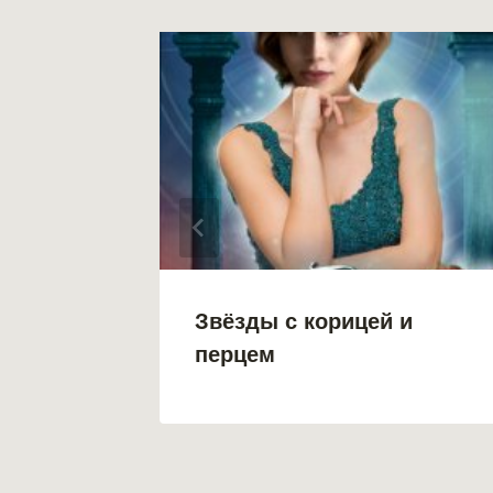
ет.
Звёзды с корицей и
нник
перцем