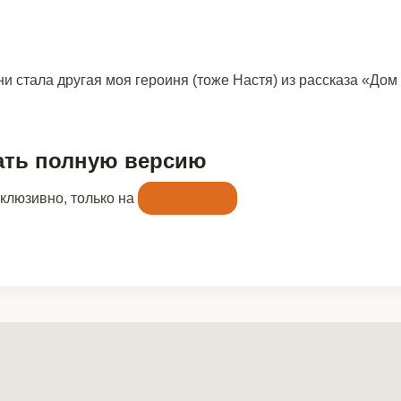
и стала другая моя героиня (тоже Настя) из рассказа «Дом
ать полную версию
склюзивно, только на
Литнет