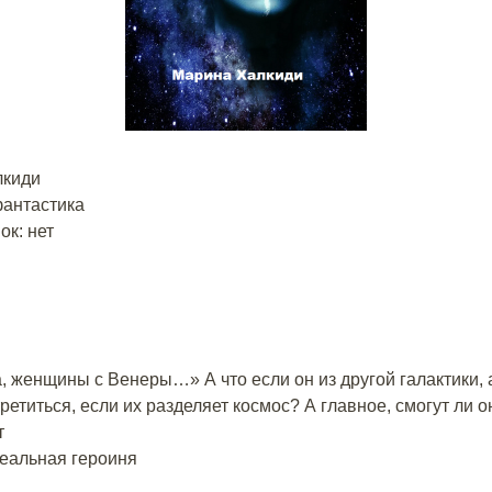
лкиди
антастика
к: нет
 женщины с Венеры…» А что если он из другой галактики, 
ретиться, если их разделяет космос? А главное, смогут ли 
т
деальная героиня