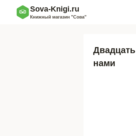
Перейти
Sova-Knigi.ru
к
Книжный магазин "Сова"
содержимому
Двадцать
нами