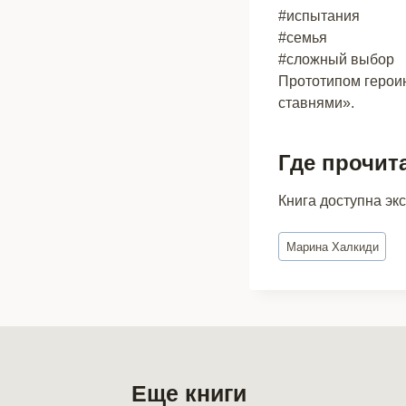
#испытания
#семья
#сложный выбор
Прототипом героин
ставнями».
Где прочит
Книга доступна эк
Метки
Марина Халкиди
записи:
Еще книги