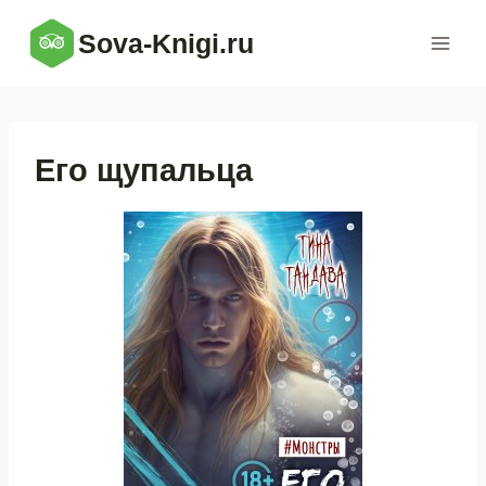
Перейти
Sova-Knigi.ru
к
содержимому
Его щупальца