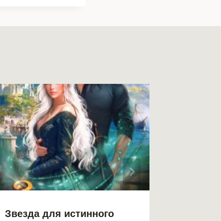
Звезда для истинного
Зверин