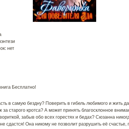
а
энтези
к: нет
 книга Бесплатно!
асть в самую бездну? Поверить в гибель любимого и жить 
ж за старого кротса? А может принять благосклонное вним
авориткой, забыв обо всех горестях и бедах? Сюзанна никогд
 не сдастся! Она никому не позволит разрушить её счастье,