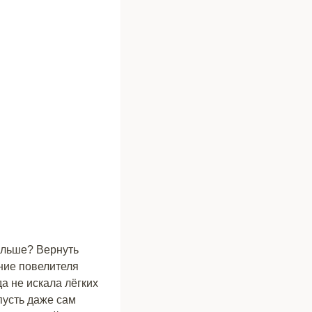
дальше? Вернуть
ание повелителя
а не искала лёгких
 пусть даже сам