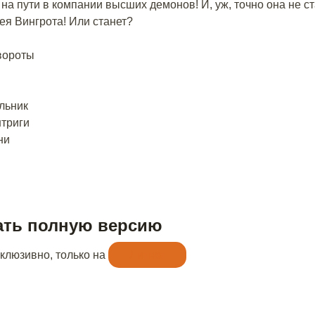
 на пути в компании высших демонов! И, уж, точно она не ст
я Вингрота! Или станет?
вороты
льник
нтриги
ни
ать полную версию
склюзивно, только на
Литнет