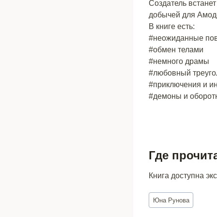
Создатель встанет
добычей для Амоде
В книге есть:
#неожиданные по
#обмен телами
#немного драмы
#любовный треуго
#приключения и и
#демоны и оборот
Где прочит
Книга доступна эк
Метки
Юна Рунова
записи: