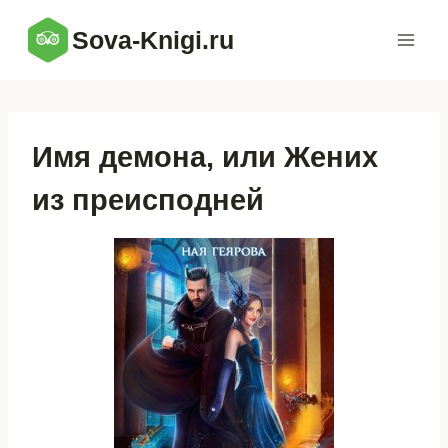
Перейти
Sova-Knigi.ru
к
содержимому
Имя демона, или Жених
из преисподней