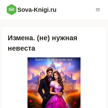
Перейти
Sova-Knigi.ru
к
содержимому
Измена. (не) нужная
невеста