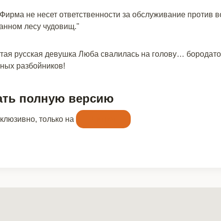
ирма не несет ответственности за обслуживание против во
анном лесу чудовищ."
остая русская девушка Люба свалилась на голову… бородат
ных разбойников!
ать полную версию
склюзивно, только на
Литнет