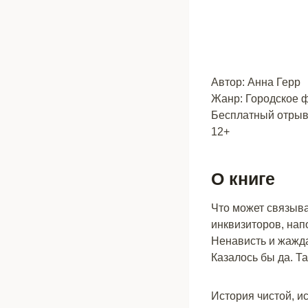
Автор: Анна Герр
Жанр: Городское 
Бесплатный отрыво
12+
О книге
Что может связыват
инквизиторов, нап
Ненависть и жажда
Казалось бы да. Т
История чистой, и