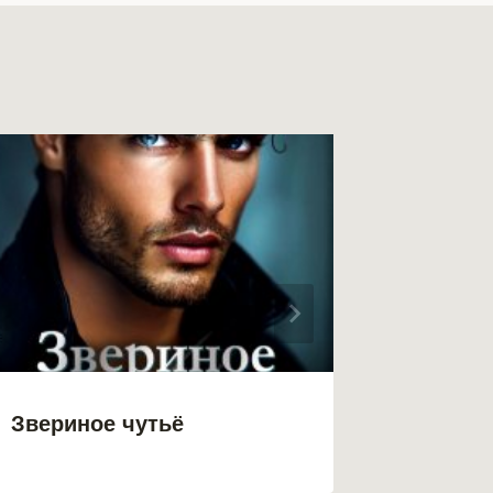
Звериное чутьё
Зверь 