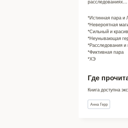
расследованиях…
*Истинная пара и
*Невероятная маги
*Сильный и красив
*Неунывающая ге
*Расследования и 
*Фиктивная пара
*ХЭ
Где прочит
Книга доступна эк
Метки
Анна Герр
записи: