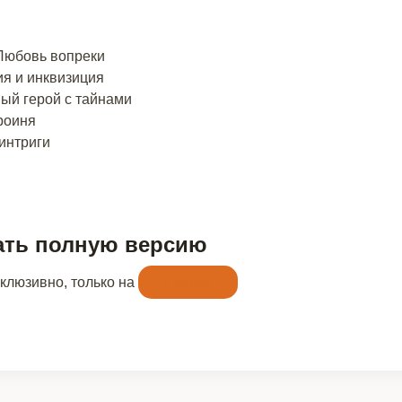
 Любовь вопреки
я и инквизиция
ый герой с тайнами
роиня
интриги
ать полную версию
склюзивно, только на
Литнет