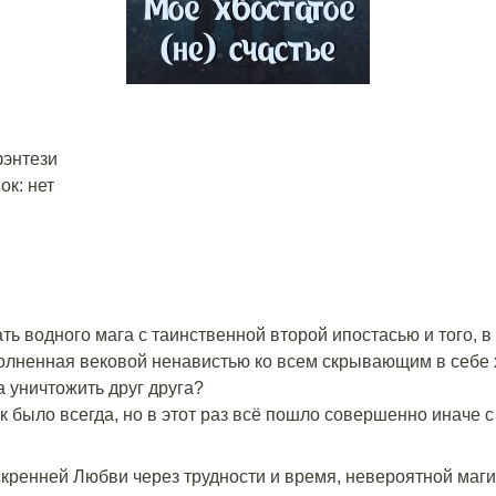
фэнтези
к: нет
ь водного мага с таинственной второй ипостасью и того, в 
олненная вековой ненавистью ко всем скрывающим в себе 
 уничтожить друг друга?
ак было всегда, но в этот раз всё пошло совершенно иначе 
скренней Любви через трудности и время, невероятной маги