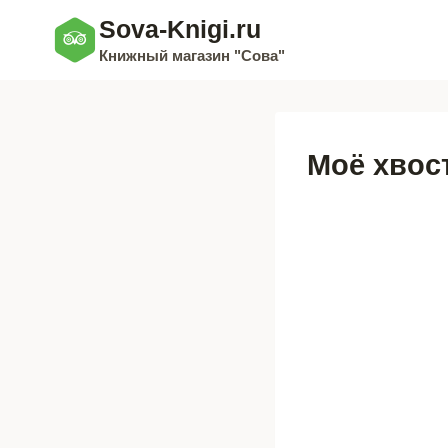
Перейти
Sova-Knigi.ru
к
Книжный магазин "Сова"
содержимому
Моё хвост