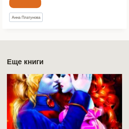
Литнет
Метки
Анна Платунова
записи:
Еще книги