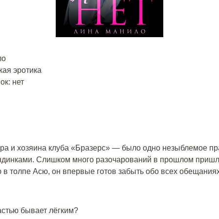
ло
кая эротика
к: нет
ра и хозяина клуба «Бразерс» — было одно незыблемое пра
ндинками. Слишком много разочарований в прошлом пришло
в толпе Асю, он впервые готов забыть обо всех обещания
частью бывает лёгким?