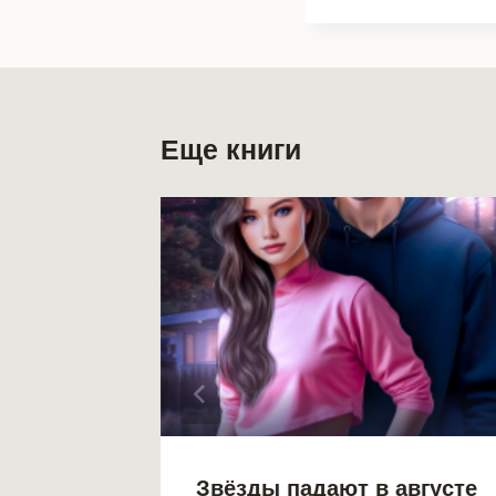
Еще книги
о
Звёзды падают в августе