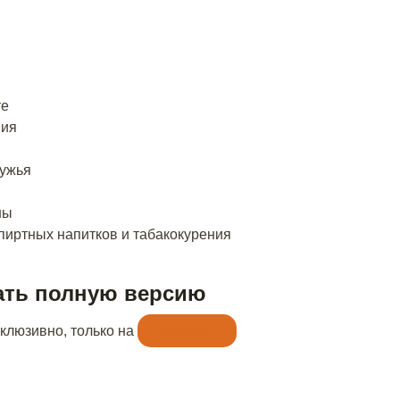
те
ния
ужья
ны
пиртных напитков и табакокурения
ать полную версию
склюзивно, только на
Литнет