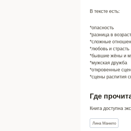
В тексте есть:
*опасность
*разница в возрас
*сложные отноше
*любовь и страсть
*бывшие жёны и м
*мужская дружба
*откровенные сце
*сцены распития с
Где прочит
Книга доступна эк
Метки
Лина Манило
записи: