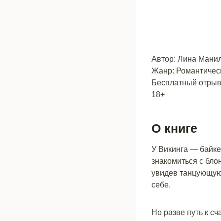
Автор: Лина Мани
Жанр: Романтичес
Бесплатный отрыво
18+
О книге
У Викинга — байке
знакомиться с бло
увидев танцующую 
себе.
Но разве путь к с