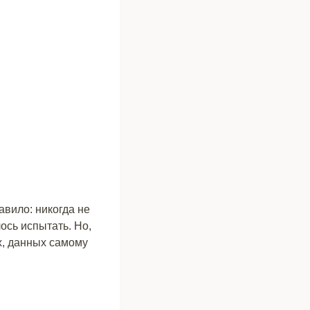
вило: никогда не
сь испытать. Но,
х, данных самому