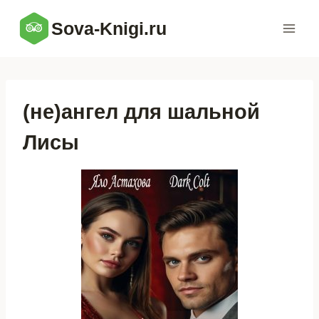
Перейти
Sova-Knigi.ru
к
содержимому
(не)ангел для шальной
Лисы