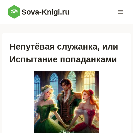
Перейти
Sova-Knigi.ru
к
содержимому
Непутёвая служанка, или
Испытание попаданками