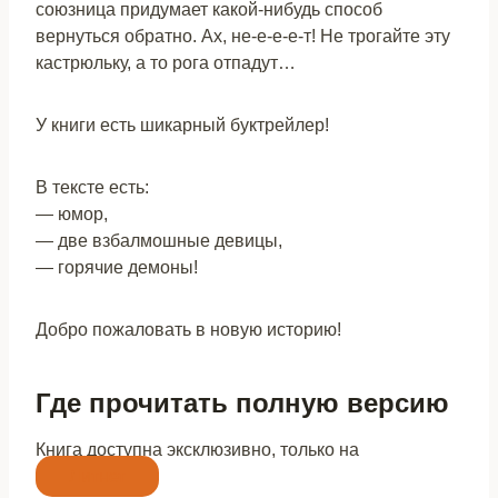
союзница придумает какой-нибудь способ
вернуться обратно. Ах, не-е-е-е-т! Не трогайте эту
кастрюльку, а то рога отпадут…
У книги есть шикарный буктрейлер!
В тексте есть:
— юмор,
— две взбалмошные девицы,
— горячие демоны!
Добро пожаловать в новую историю!
Где прочитать полную версию
Книга доступна эксклюзивно, только на
Литнет