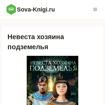
Перейти
Sova-Knigi.ru
к
содержимому
Невеста хозяина
подземелья