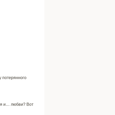
ду потерянного
рия и… любви? Вот
.