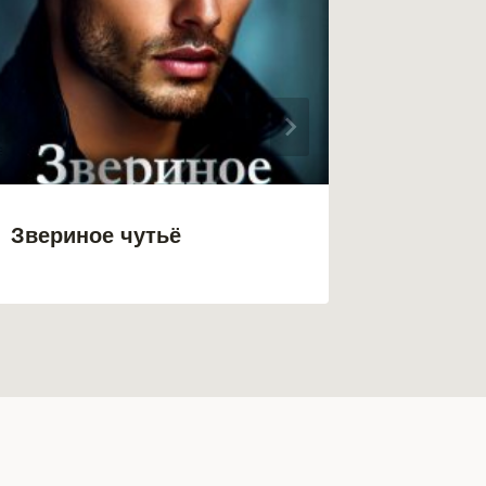
Звериное чутьё
Зверь 