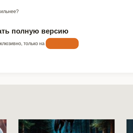
сильнее?
ать полную версию
склюзивно, только на
Литнет