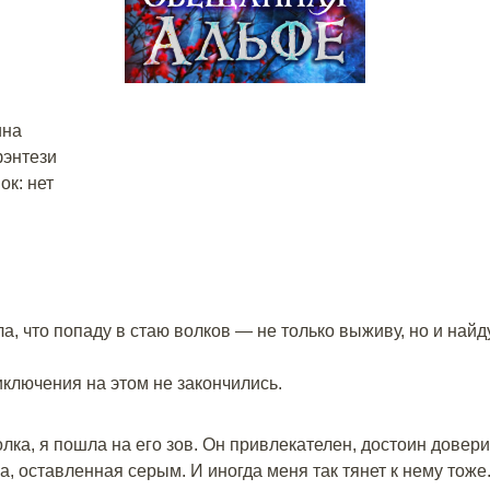
ина
фэнтези
к: нет
ла, что попаду в стаю волков — не только выживу, но и най
иключения на этом не закончились.
олка, я пошла на его зов. Он привлекателен, достоин дове
а, оставленная серым. И иногда меня так тянет к нему тоже