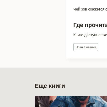
Чей зов окажется 
Где прочит
Книга доступна эк
Метки
Элен Славина
записи:
Еще книги