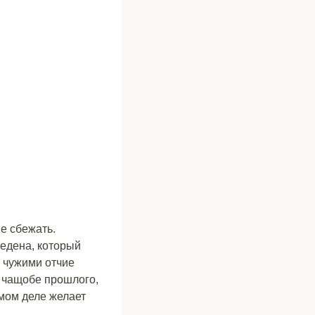
е сбежать.
Ледена, который
я чужими отчие
в чащобе прошлого,
амом деле желает