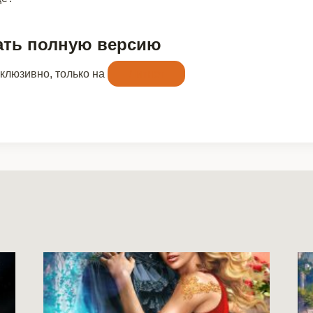
ать полную версию
склюзивно, только на
Литнет