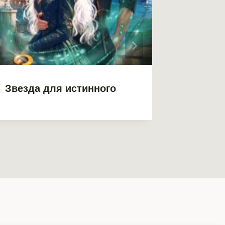
Звезда для истинного
Зверин