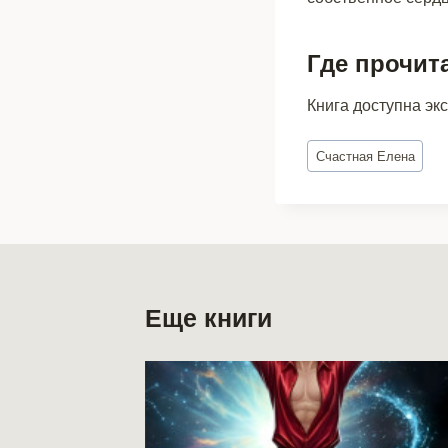
Где прочит
Книга доступна эк
Метки
Счастная Елена
записи:
Еще книги