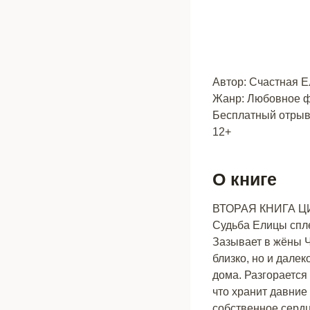
Автор: Счастная 
Жанр: Любовное ф
Бесплатный отрыво
12+
О книге
ВТОРАЯ КНИГА Ц
Судьба Елицы спле
Зазывает в жёны Ч
близко, но и дале
дома. Разгорается
что хранит давние
собственное серд