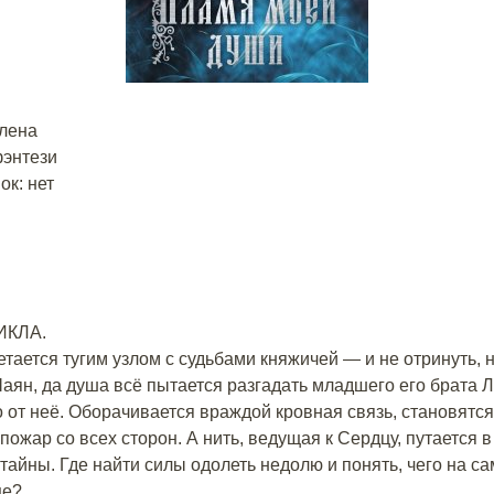
Елена
энтези
к: нет
ИКЛА.
тается тугим узлом с судьбами княжичей — и не отринуть, н
аян, да душа всё пытается разгадать младшего его брата 
ко от неё. Оборачивается враждой кровная связь, становятс
 пожар со всех сторон. А нить, ведущая к Сердцу, путается 
 тайны. Где найти силы одолеть недолю и понять, чего на с
це?