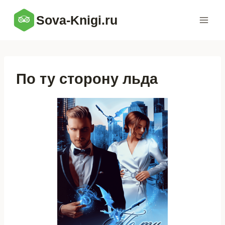
Перейти
Sova-Knigi.ru
к
содержимому
По ту сторону льда