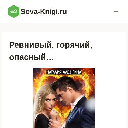
Перейти
Sova-Knigi.ru
к
содержимому
Ревнивый, горячий,
опасный…