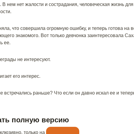
. В нем нет жалости и сострадания, человеческая жизнь для
ости.
яла, что совершила огромную ошибку, и теперь готова на в
ающего знакомого. Вот только девчонка заинтересовала Саха
ь ее.
реграды не интересуют.
игает его интерес.
же встречались раньше? Что если он давно искал ее и тепер
ать полную версию
склюзивно, только на
Литнет