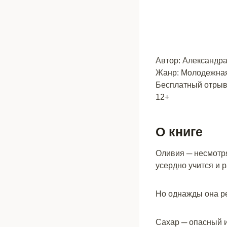
Автор: Александр
Жанр: Молодежная
Бесплатный отрыво
12+
О книге
Оливия ─ несмотр
усердно учится и р
Но однажды она ре
Сахар ─ опасный и