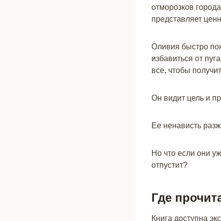
отморозков города
представляет ценн
Оливия быстро пон
избавиться от пуг
все, чтобы получит
Он видит цель и п
Ее ненависть разж
Но что если они у
отпустит?
Где прочит
Книга доступна эк