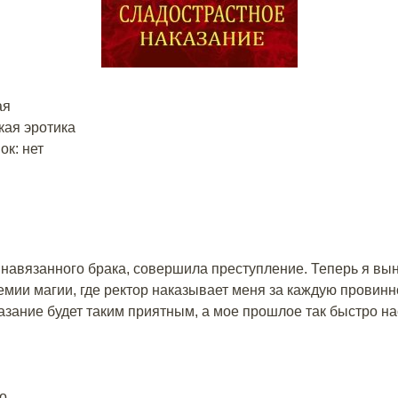
ая
кая эротика
к: нет
навязанного брака, совершила преступление. Теперь я вы
емии магии, где ректор наказывает меня за каждую провинно
казание будет таким приятным, а мое прошлое так быстро на
о