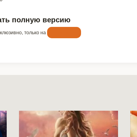
ать полную версию
склюзивно, только на
Литнет