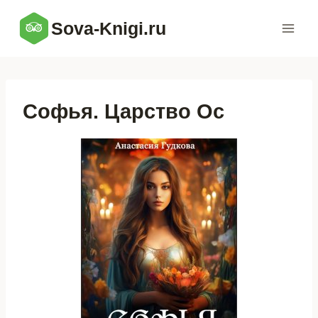
Перейти
Sova-Knigi.ru
к
содержимому
Софья. Царство Ос