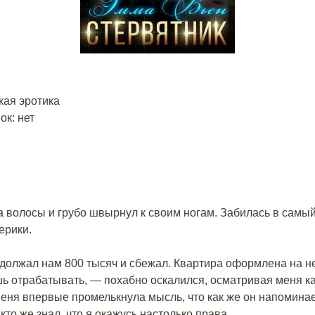
кая эротика
к: нет
а волосы и грубо швырнул к своим ногам. Забилась в самый 
ерики.
должал нам 800 тысяч и сбежал. Квартира оформлена на нег
шь отрабатывать, — похабно оскалился, осматривая меня ка
 меня впервые промелькнула мысль, что как же он напомина
 кто же знал, что я окажусь настолько права…