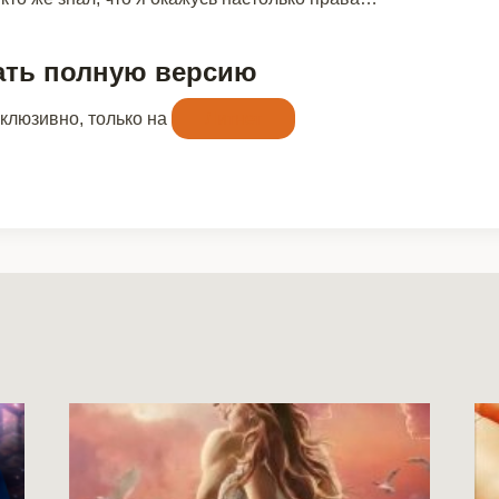
ать полную версию
склюзивно, только на
Литнет