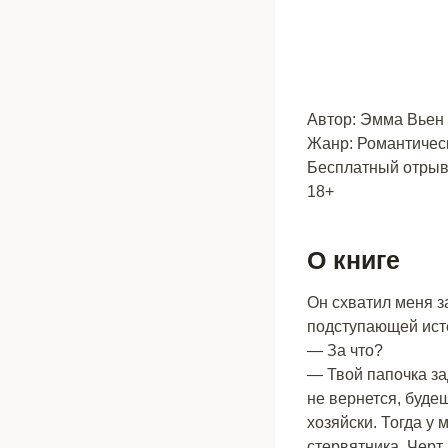
Автор: Эмма Вьен
Жанр: Романтичес
Бесплатный отрыво
18+
О книге
Он схватил меня з
подступающей ист
— За что?
— Твой папочка за
не вернется, буде
хозяйски. Тогда у
стервятника. Черт,