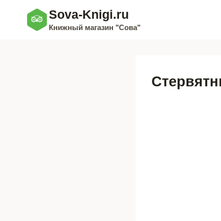
Перейти
Sova-Knigi.ru
к
Книжный магазин "Сова"
содержимому
Стервятн