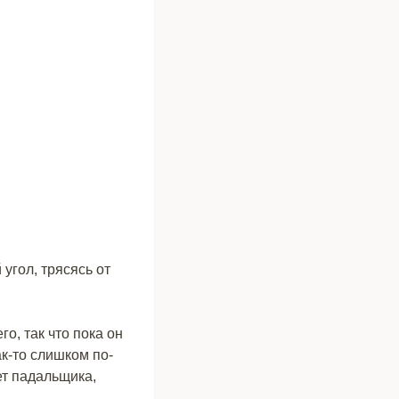
угол, трясясь от
о, так что пока он
к-то слишком по-
ет падальщика,