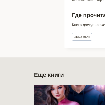
Где прочит
Книга доступна эк
Метки
Эмма Вьен
записи:
Еще книги