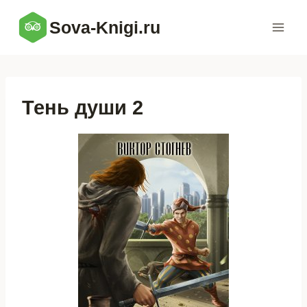
Перейти
Sova-Knigi.ru
к
содержимому
Тень души 2