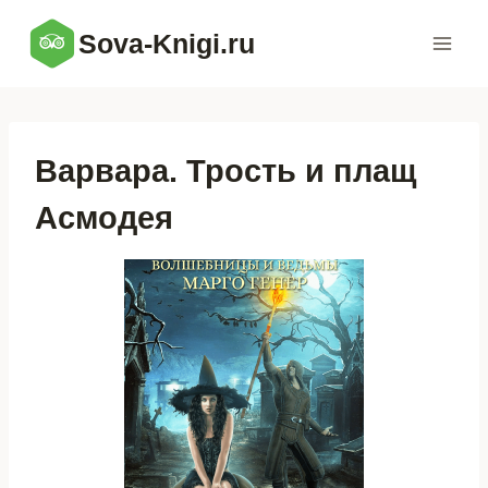
Перейти
Sova-Knigi.ru
к
содержимому
Варвара. Трость и плащ
Асмодея