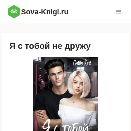
Перейти
Sova-Knigi.ru
к
содержимому
Я с тобой не дружу